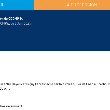
IL
LA PROFESSION
> LES ANNONCES CALVADOSIENNES
> INSCRIPTION / TRANSFERT CDOMK14
tion du CDOMK14
> AVIS DÉONTOLOGIQUES CNO
DOMK14 du 8 Juin 2023 :
> CHARTE INTERNET RELATIVE A LA CREATION DE SITE
CÈS
PAR LES MASSEURS-KINESITHERAPEUTES
> INSCRIPTION AU TABLEAU
> INSCRIPTION DES MASSEURS-KINÉSITHÉRAPEUTES ET
SOCIÉTÉS D'EXERCICE
> LIENS UTILES
PRATIQUE
> QUESTIONS FRÉQUENTES
tre Bayeux et Isigny ( accès facile par la 4 voies qui va de Caen à Cherbour
 Beach .
 très récemment .