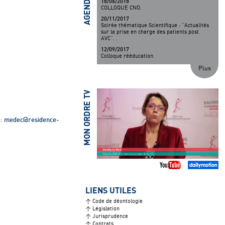
AGENDA
18/06/2018
COLLOQUE CNO.
20/11/2017
Soirée thématique Scientifique : "Actualités
sur la prise en charge des patients post
AVC". .
12/09/2017
Colloque rééducation.
06/09/2017
Plus
1. Soirée Thématique : La sécurité des
systèmes informatiques et d'information au
sein des entreprises libérales..
MON ORDRE TV
20/07/2017
SOIREE THEMATIQUE "LA SECURITE DES
SYSTEMES INFORMATIQUES ET D
INFORMATION AU SEIN DES ENTREPRISES
medec@residence-
 :
LIBERALES.
LIENS UTILES
> Code de déontologie
> Législation
> Jurisprudence
> Contrats