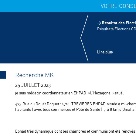
VOTRE CONSE
> VOS ÉLUS
> COMMUNICATION
> Résultat des Elec
> INFORMATIONS UTILES
Résultats Elections C
> ACTUALITÉS
> COORDONNÉES ET PLAN D'AC
Lire plus
Recherche MK
25 JUILLET 2023
je suis médecin coordonnateur en EHPAD »L’Hexagone »situé:
473 Rue du Douet Doquet 14710 TREVIERES EHPAD située à mi-chemin en
habitants ( avec tous commerces et Pôle de Santé ) , à 8 km d’Omaha
Ephad très dynamique dont les chambres et communs ont été rénovés